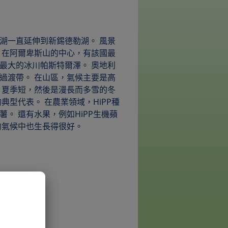
湖一直延伸到新錫德勒湖。 風景
 在阿爾卑斯山的中心，有該國最
最大的冰川帕斯特爾澤。 奧地利
過渡帶。 在山區，氣候主要是高
，夏季短，然後是漫長而多雪的冬
典型代表。 在農業領域，HiPP種
。 還有水果，例如HiPP生機蘋
的氣候中也生長得很好。