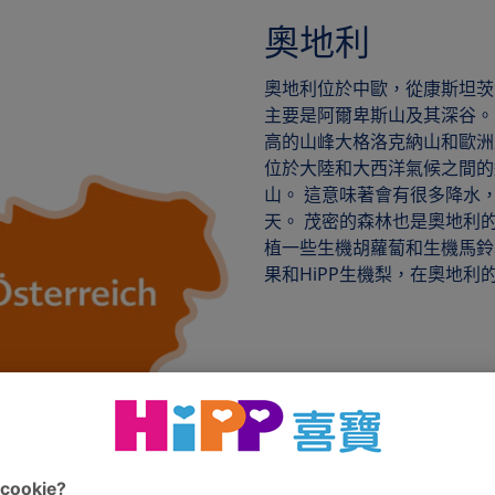
奧地利
奧地利位於中歐，從康斯坦茨
主要是阿爾卑斯山及其深谷。
高的山峰大格洛克納山和歐洲
位於大陸和大西洋氣候之間的
山。 這意味著會有很多降水
天。 茂密的森林也是奧地利的
植一些生機胡蘿蔔和生機馬鈴薯
果和HiPP生機梨，在奧地利