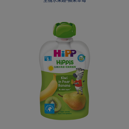
生機水果趣-蘋果草莓