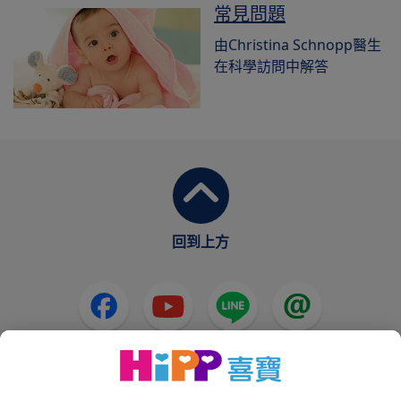
常見問題
由Christina Schnopp醫生
在科學訪問中解答
回到上方
HiPP奶粉
HiPP嬰兒食品
HiPP懷孕