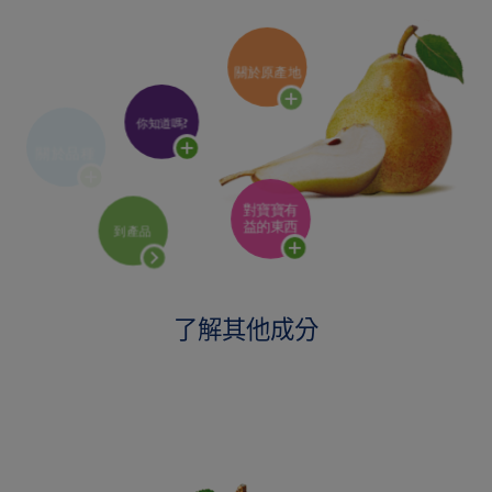
了解其他成分