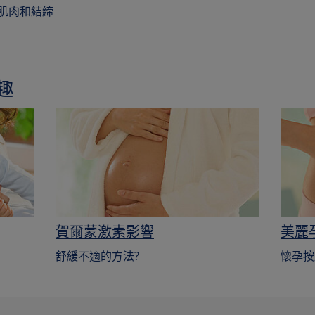
、肌肉和結締
趣
賀爾蒙激素影響
美麗
舒緩不適的方法?
懷孕按