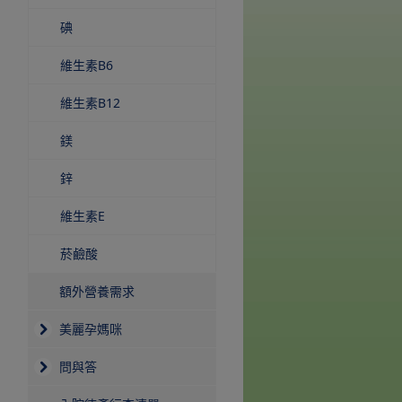
碘
維生素B6
維生素B12
鎂
鋅
維生素E
菸鹼酸
額外營養需求
美麗孕媽咪
問與答