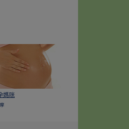
孕媽咪
摩