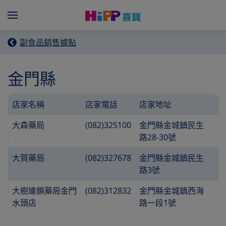
Skip to main content
Menü
副食品銷售據點
金門縣
店家名稱
店家電話
店家地址
大森藥局
(082)325100
金門縣金城鎮民生
路28-30號
大賀藥局
(082)327678
金門縣金城鎮民生
路3號
大樹連鎖藥局金門
(082)312832
金門縣金城鎮西海
水頭店
路一段1號