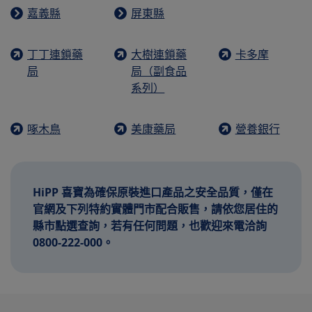
嘉義縣
屏東縣
丁丁連鎖藥
大樹連鎖藥
卡多摩
局
局（副食品
系列）
啄木鳥
美康藥局
營養銀行
HiPP 喜寶為確保原裝進口產品之安全品質，僅在
官網及下列特約實體門市配合販售，請依您居住的
縣市點選查詢，若有任何問題，也歡迎來電洽詢
0800-222-000。