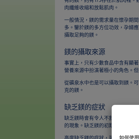
有的鎂，約有1/3存在於肌肉裡。
肉纖維收縮和放鬆肌肉。
一般情況，鎂的需求量在懷孕期間
多。鑒於鎂的多方位功效，孕婦應
攝取足夠的鎂。
鎂的攝取來源
事實上，只有少數食品中含有顯著
營養來源中扮演著極小的角色。但
從礦泉水中也是可以攝取到鎂。可
克的鎂。
缺乏鎂的症狀
缺乏鎂時會有令人不舒服的症狀:
的現象。缺乏鎂的初期症狀：手腳
高度缺乏鎂的症狀，可能會有神經