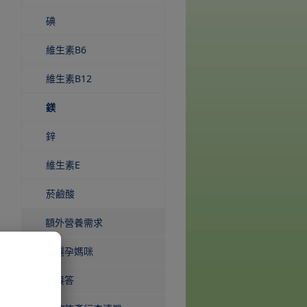
碘
維生素B6
維生素B12
(current)
鎂
鋅
維生素E
菸鹼酸
額外營養需求
美麗孕媽咪
問與答