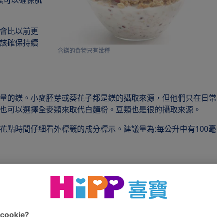
鎂可以確保肌
會比以前更
該確保持續
含鎂的食物只有幾種
量的鎂。小麥胚芽或葵花子都是鎂的攝取來源，但他們只在日常
也可以選擇全麥類來取代白麵粉。豆類也是很的攝取來源。
花點時間仔細看外標籤的成分標示。建議量為:每公升中有100毫
在夜間睡眠中發生小腿抽筋。這時可攝取足夠的鎂，來舒緩抽筋
有如針刺的痛感。
質、健忘、頭暈的情況。在極度缺乏下，子宮肌肉會緊張收縮，