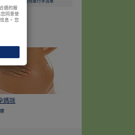
入院待產行李清單
的
孕媽咪
摩