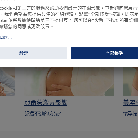
確保從日常飲食中攝取足夠的鎂。如有任何問題，請務必諮詢您
趣
賀爾蒙激素影響
美麗
舒緩不適的方法?
懷孕按