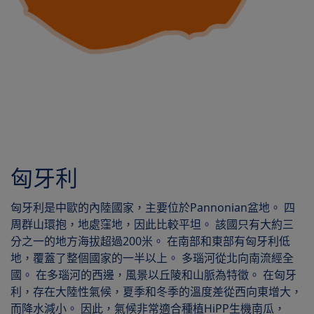
匈牙利
匈牙利是中歐的內陸國家，主要位於Pannonian盆地。 四
周群山環抱，地處窪地，因此比較平坦。 該國只有大約三
分之一的地方海拔超過200米。 在南部和東部有匈牙利低
地，覆蓋了整個國家的一半以上。 多瑙河從北向南流經全
國。 在多瑙河的西邊，風景以丘陵和山脈為特徵。 在匈牙
利，存在大陸性氣候，夏季和冬季的溫度差從西向東增大，
而降水減小。 因此，氣候非常適合種植HiPP生機南瓜，