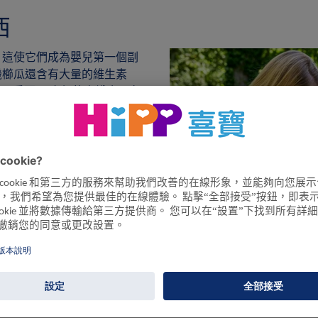
西
 這使它們成為嬰兒第一個副
機櫛瓜還含有大量的維生素
至關重要。 它們的高鐵含量有
生機蔬菜泥