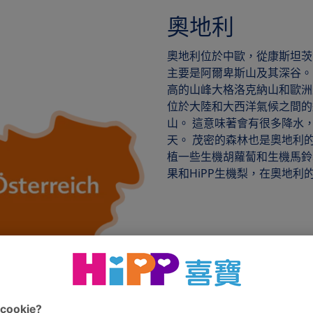
奧地利
奧地利位於中歐，從康斯坦茨
主要是阿爾卑斯山及其深谷。
高的山峰大格洛克納山和歐洲
位於大陸和大西洋氣候之間的
山。 這意味著會有很多降水
天。 茂密的森林也是奧地利的
植一些生機胡蘿蔔和生機馬鈴薯
果和HiPP生機梨，在奧地利