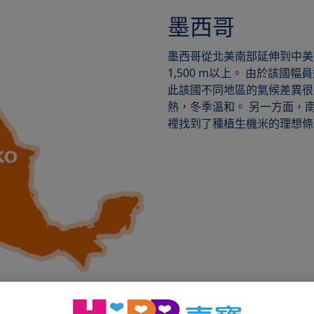
墨西哥
墨西哥從北美南部延伸到中美
1,500 m以上。 由於該
此該國不同地區的氣候差異很
熱，冬季溫和。 另一方面，南
裡找到了種植生機米的理想條