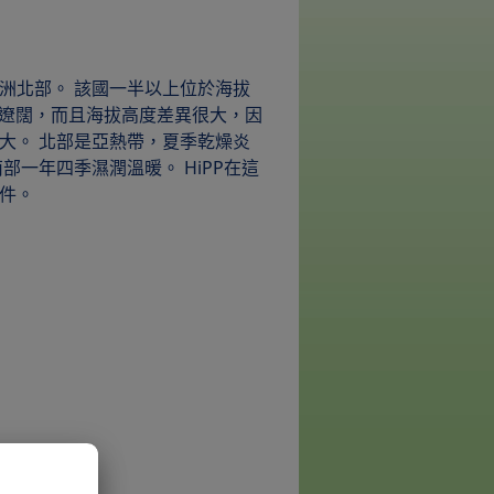
洲北部。 該國一半以上位於海拔
國幅員遼闊，而且海拔高度差異很大，因
大。 北部是亞熱帶，夏季乾燥炎
部一年四季濕潤溫暖。 HiPP在這
件。