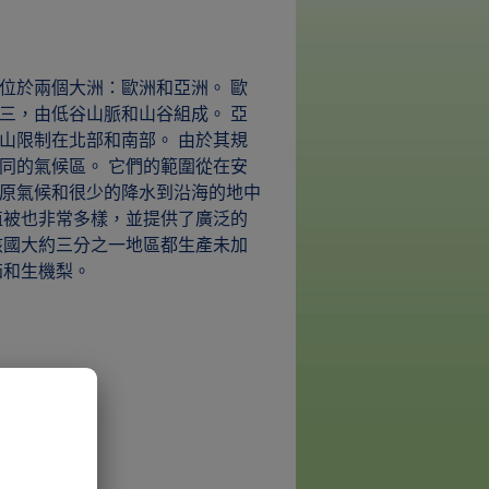
位於兩個大洲：歐洲和亞洲。 歐
三，由低谷山脈和山谷組成。 亞
山限制在北部和南部。 由於其規
同的氣候區。 它們的範圍從在安
原氣候和很少的降水到沿海的地中
植被也非常多樣，並提供了廣泛的
該國大約三分之一地區都生產未加
茄和生機梨。