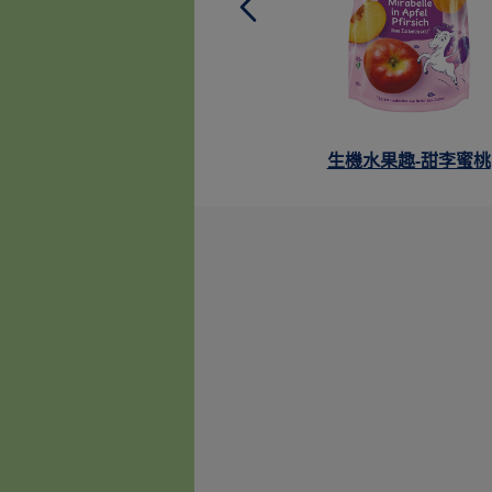
生機水果趣-甜李蜜桃