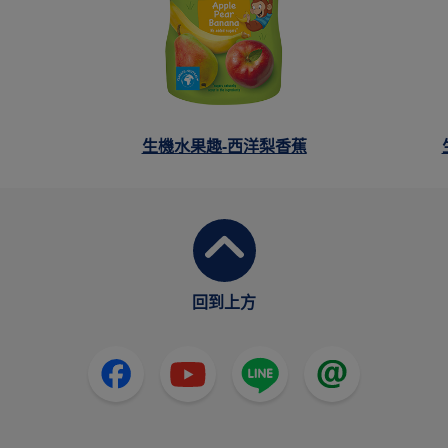
生機水果趣-西洋梨香蕉
回到上方