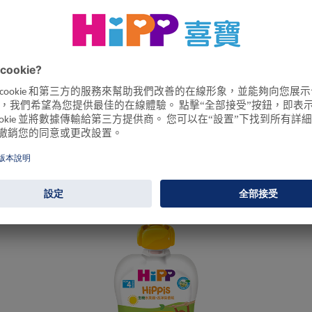
製成，寶寶愛吃、媽媽安心的
想了解我們產
梨, 黑棗, 覆盆子
探索HiP