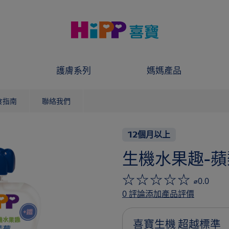
護膚系列
媽媽產品
食指南
聯絡我們
12個月以上
生機水果趣-蘋
⌀0.0
0
評論
添加產品評價
喜寶生機 超越標準