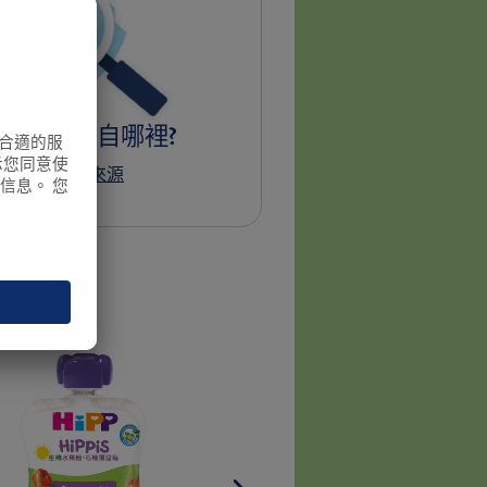
品成份源自哪裡?
P喜寶生機成份來源