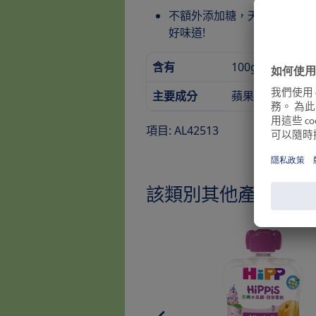
不額外添加糖，天然生機水果
好味道!
含有
100g
主要成分
蘋果, 藍莓, 西洋
項目: AL42513
該類別其他產品