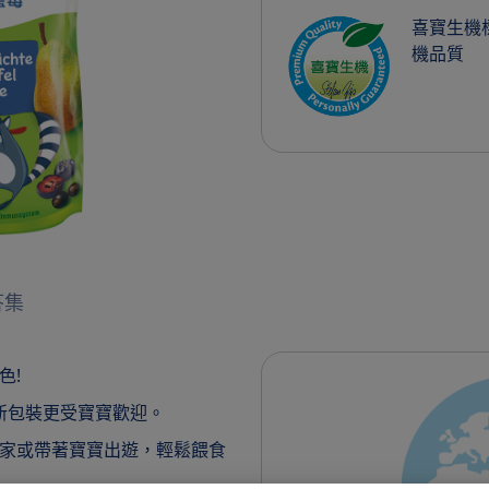
喜寶生機
機品質
答集
色!
的新包裝更受寶寶歡迎。
家或帶著寶寶出遊，輕鬆餵食