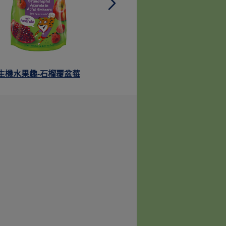
生機水果趣-石榴覆盆莓
生機水果趣-香蕉芒